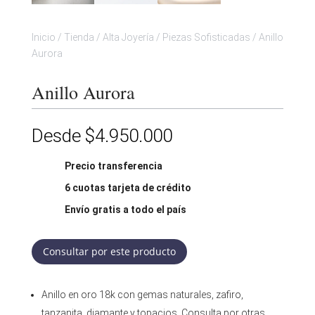
Inicio
/
Tienda
/
Alta Joyería
/
Piezas Sofisticadas
/
Anillo
Aurora
Anillo Aurora
Desde
$
4.950.000
Precio transferencia
6 cuotas tarjeta de crédito
Envío gratis a todo el país
Consultar por este producto
Anillo en oro 18k con gemas naturales, zafiro,
tanzanita, diamante y topacios. Consulta por otras