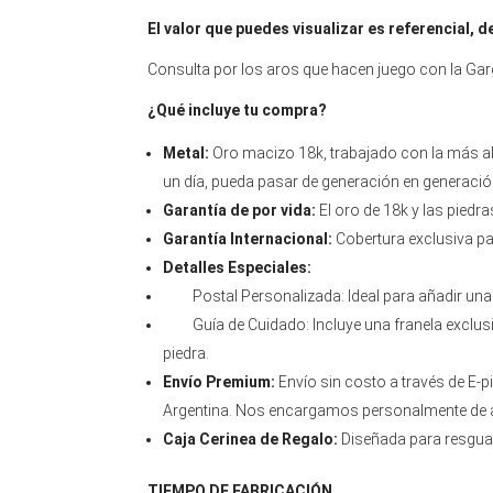
El valor que puedes visualizar es referencial, d
Consulta por los aros que hacen juego con la Garg
¿Qué incluye tu compra?
Metal:
Oro macizo 18k, trabajado con la más al
un día, pueda pasar de generación en generació
Garantía de por vida:
El oro de 18k y las piedra
Garantía Internacional:
Cobertura exclusiva par
Detalles Especiales:
Postal Personalizada: Ideal para añadir una d
Guía de Cuidado: Incluye una franela exclusiva 
piedra.
Envío Premium:
Envío sin costo a través de E-p
Argentina. Nos encargamos personalmente de as
Caja Cerinea de Regalo:
Diseñada para resguar
TIEMPO DE FABRICACIÓN