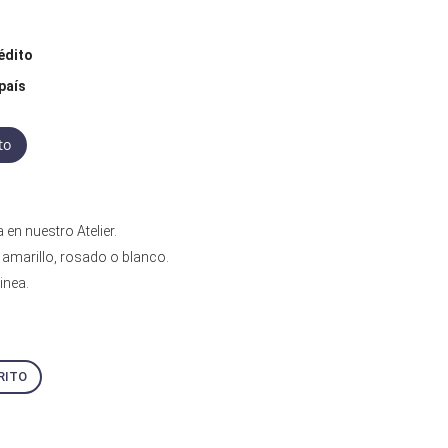
édito
país
to
en nuestro Atelier.
 amarillo, rosado o blanco.
inea.
RITO