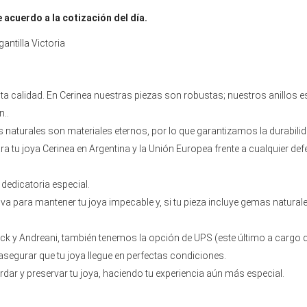
e acuerdo a la cotización del día.
antilla Victoria
ta calidad. En Cerinea nuestras piezas son robustas; nuestros anillos
n..
s naturales son materiales eternos, por lo que garantizamos la durabilid
a tu joya Cerinea en Argentina y la Unión Europea frente a cualquier def
edicatoria especial.
para mantener tu joya impecable y, si tu pieza incluye gemas naturales,
ick y Andreani, también tenemos la opción de UPS (este último a cargo d
egurar que tu joya llegue en perfectas condiciones.
dar y preservar tu joya, haciendo tu experiencia aún más especial.