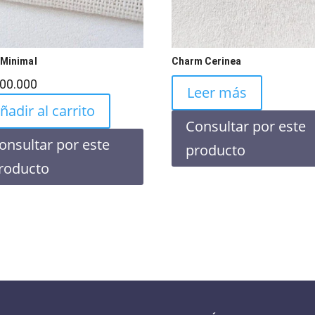
 Minimal
Charm Cerinea
100.000
Leer más
ñadir al carrito
Consultar por este
onsultar por este
producto
roducto