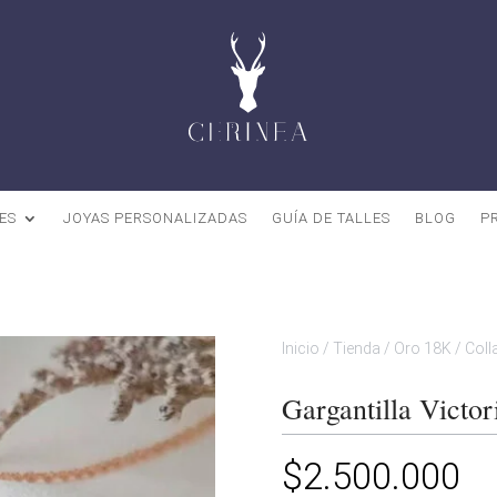
ES
JOYAS PERSONALIZADAS
GUÍA DE TALLES
BLOG
P
Inicio
/
Tienda
/
Oro 18K
/
Coll
Gargantilla Victor
$
2.500.000