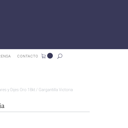
RENSA
CONTACTO
ares y Dijes Oro 18kt
/
Gargantilla Victoria
ia